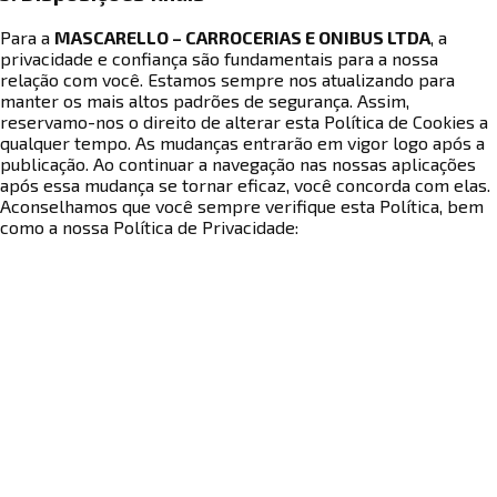
Para a
MASCARELLO – CARROCERIAS E ONIBUS LTDA
, a
privacidade e confiança são fundamentais para a nossa
relação com você. Estamos sempre nos atualizando para
manter os mais altos padrões de segurança. Assim,
reservamo-nos o direito de alterar esta Política de Cookies a
qualquer tempo. As mudanças entrarão em vigor logo após a
publicação. Ao continuar a navegação nas nossas aplicações
após essa mudança se tornar eficaz, você concorda com elas.
Aconselhamos que você sempre verifique esta Política, bem
como a nossa Política de Privacidade:
https://mascarello.com.br/politica-de-privacidade
. Em caso
de dúvidas sobre esta Política de Cookies, entre em contato
conosco pelos seguintes meios:
e-mail
privacidade@mascarello.com.br
formulário
https://bit.ly/3B19dUi
web
6. CONTROLE DE VERSIONAMENTO