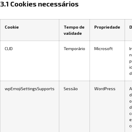
3.1 Cookies necessários
Cookie
Tempo de
Propriedade
D
validade
CLID
Temporário
Microsoft
I
n
p
i
d
wpEmojiSettingsSupports
Sessão
WordPress
A
d
o
d
c
e
c