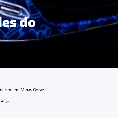
des do
rodarem em Minas Gerais!
rança.